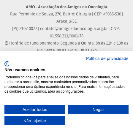
AMO - Associação dos Amigos da Oncologia
Rua Permínio de Souza, 270. Bairro: Cirurgia | CEP: 49055-530 |
Aracaju/SE
(79) 2107-0077 |
contato@amigosdaoncologia.org.br
| CNPJ:
01.556.211/0001-78
Horário de funcionamento: Segunda a Quinta, 8h às 12h e 13h às
18h; Sexta, 8h às 12h e 13h às 17h
Política de privacidade
Site atualizado em: 07/08/2026 às 17:25h
Nós usamos cookies
Podemos colocá-los para análise dos nossos dados de visitantes, para
® Marca Registrada
melhorar o nosso site, mostrar conteúdos personalizados e para lhe
proporcionar uma óptima experiência no site. Para mais informações sobre
os cookies que utilizamos, abra as configurações.
© 2026 - Todos os direitos reservados.
Aceitar todos
Negar
Não, ajustar
Desenvolvido por: