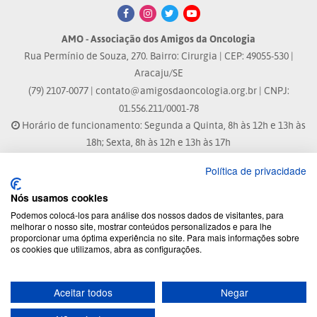
AMO - Associação dos Amigos da Oncologia
Rua Permínio de Souza, 270. Bairro: Cirurgia | CEP: 49055-530 |
Aracaju/SE
(79) 2107-0077 |
contato@amigosdaoncologia.org.br
| CNPJ:
01.556.211/0001-78
Horário de funcionamento: Segunda a Quinta, 8h às 12h e 13h às
18h; Sexta, 8h às 12h e 13h às 17h
Política de privacidade
Site atualizado em: 07/08/2026 às 17:25h
Nós usamos cookies
® Marca Registrada
Podemos colocá-los para análise dos nossos dados de visitantes, para
melhorar o nosso site, mostrar conteúdos personalizados e para lhe
proporcionar uma óptima experiência no site. Para mais informações sobre
© 2026 - Todos os direitos reservados.
os cookies que utilizamos, abra as configurações.
Aceitar todos
Negar
Desenvolvido por: