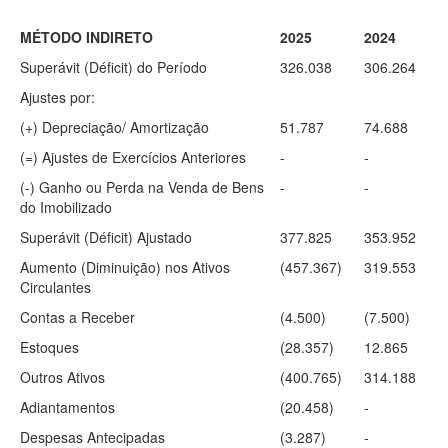
MÉTODO INDIRETO
2025
2024
Superávit (Déficit) do Período
326.038
306.264
Ajustes por:
(+) Depreciação/ Amortização
51.787
74.688
(=) Ajustes de Exercícios Anteriores
-
-
(-) Ganho ou Perda na Venda de Bens
-
-
do Imobilizado
Superávit (Déficit) Ajustado
377.825
353.952
Aumento (Diminuição) nos Ativos
(457.367)
319.553
Circulantes
Contas a Receber
(4.500)
(7.500)
Estoques
(28.357)
12.865
Outros Ativos
(400.765)
314.188
Adiantamentos
(20.458)
-
Despesas Antecipadas
(3.287)
-