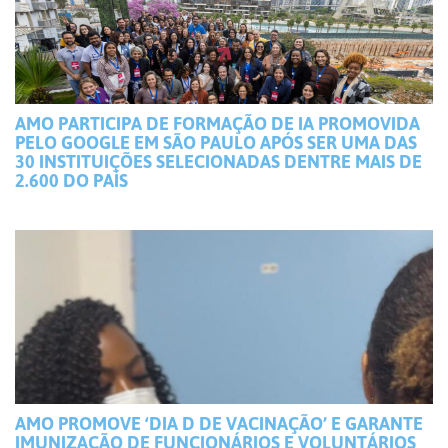
AMO PARTICIPA DE FORMAÇÃO DE IA PROMOVIDA
PELO GOOGLE EM SÃO PAULO APÓS SER UMA DAS
30 INSTITUIÇÕES SELECIONADAS DENTRE MAIS DE
2.600 DO PAÍS
AMO PROMOVE ‘DIA D DE VACINAÇÃO’ E GARANTE
IMUNIZAÇÃO DE FUNCIONÁRIOS E VOLUNTÁRIOS