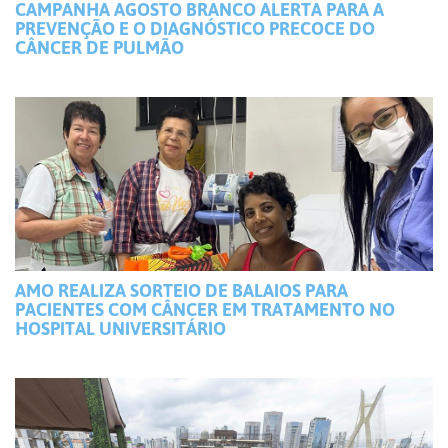
CAMPANHA AGOSTO BRANCO ALERTA PARA A
PREVENÇÃO E O DIAGNÓSTICO PRECOCE DO
CÂNCER DE PULMÃO
AMO REALIZA SORTEIO DE BALAIOS PARA
PACIENTES COM CÂNCER EM TRATAMENTO NO
HOSPITAL UNIVERSITÁRIO