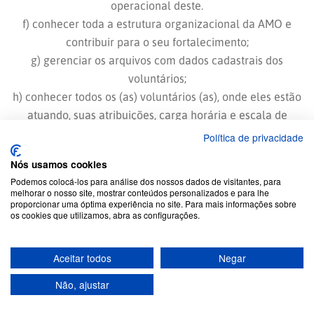
operacional deste.
f) conhecer toda a estrutura organizacional da AMO e
contribuir para o seu fortalecimento;
g) gerenciar os arquivos com dados cadastrais dos
voluntários;
h) conhecer todos os (as) voluntários (as), onde eles estão
atuando, suas atribuições, carga horária e escala de
serviço;
Política de privacidade
i) representar a Associação quando designado (a);
Nós usamos cookies
j) cumprir e fazer cumprir este Estatuto.
Podemos colocá-los para análise dos nossos dados de visitantes, para
Parágrafo primeiro – Nas atribuições das alíneas a e b do
melhorar o nosso site, mostrar conteúdos personalizados e para lhe
proporcionar uma óptima experiência no site. Para mais informações sobre
(a) Diretor (a) – tesoureiro (a), deve-se constar
os cookies que utilizamos, abra as configurações.
obrigatoriamente a assinatura do (a) Diretor (a) –
presidente.
Aceitar todos
Negar
Parágrafo segundo – O (a) diretor (a) – presidente é o (a)
único (a) dirigente habilitado (a) a celebrar parcerias com
Não, ajustar
a Administração Pública (seja termo de fomento, termo de