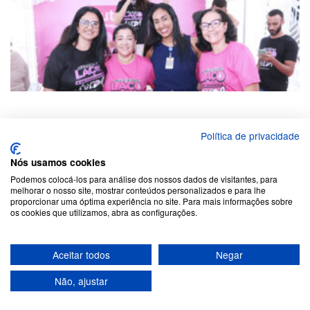
Política de privacidade
Nós usamos cookies
Podemos colocá-los para análise dos nossos dados de visitantes, para
Institucional
melhorar o nosso site, mostrar conteúdos personalizados e para lhe
proporcionar uma óptima experiência no site. Para mais informações sobre
os cookies que utilizamos, abra as configurações.
História
Missão
Gestão
Aceitar todos
Negar
Estatuto Social
Não, ajustar
Admin. Voluntária
Organograma