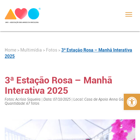
Toggl
navig
Home
>
>
Fotos
>
3ª Estação Rosa – Manhã Interativa
Multimídia
2025
3ª Estação Rosa – Manhã
Interativa 2025
Abrir 
Fotos: Acrísio Siqueira | Data: 07/10/2025 | Local: Casa de Apoio Anna Garcez |
Quantidade: 67 fotos