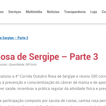
tos
Serviços
Multimídia
Notícias
Transparência
Loja
Co
e Sergipe – Parte 3
osa de Sergipe – Parte 3
talaia | Quantidade: 249 fotos
lizou a 4ª Corrida Outubro Rosa de Sergipe e reuniu 500 corr
as à prevenção e conscientização do câncer de mama e de apoi
r saúde, incentivar a prática regular da atividade física e pre
e participação composto por sacola de costas, camisa rosa pers