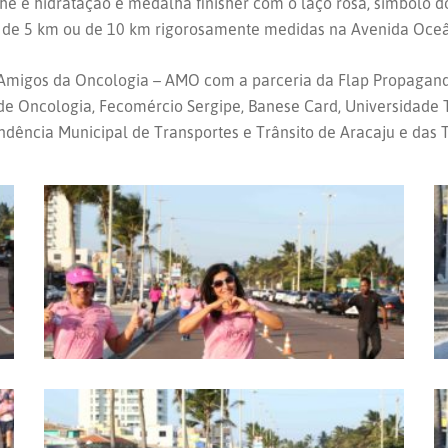
he e hidratação e medalha finisher com o laço rosa, símbolo 
m, de 5 km ou de 10 km rigorosamente medidas na Avenida Oce
s Amigos da Oncologia – AMO com a parceria da Flap Propagan
o de Oncologia, Fecomércio Sergipe, Banese Card, Universidade 
dência Municipal de Transportes e Trânsito de Aracaju e das TV