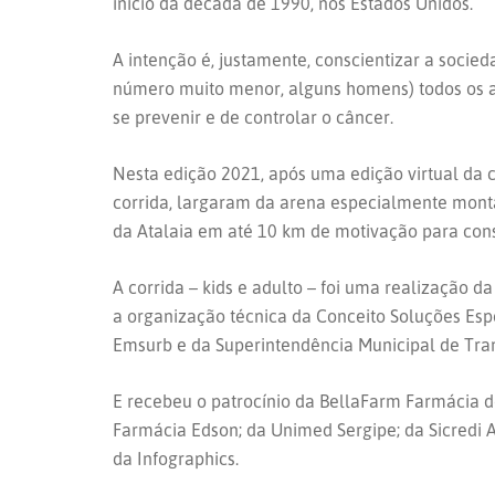
início da década de 1990, nos Estados Unidos.
A intenção é, justamente, conscientizar a soc
número muito menor, alguns homens) todos os an
se prevenir e de controlar o câncer.
Nesta edição 2021, após uma edição virtual da 
corrida, largaram da arena especialmente monta
da Atalaia em até 10 km de motivação para consc
A corrida – kids e adulto – foi uma realização
a organização técnica da Conceito Soluções Esp
Emsurb e da Superintendência Municipal de Tran
E recebeu o patrocínio da BellaFarm Farmácia de
Farmácia Edson; da Unimed Sergipe; da Sicredi A
da Infographics.