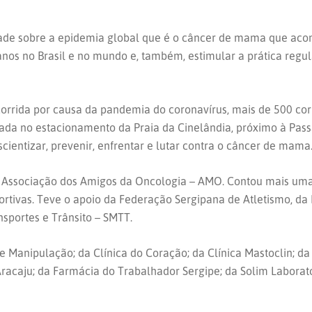
iedade sobre a epidemia global que é o câncer de mama que ac
os no Brasil e no mundo e, também, estimular a prática regul
corrida por causa da pandemia do coronavírus, mais de 500 co
da no estacionamento da Praia da Cinelândia, próximo à Passa
ientizar, prevenir, enfrentar e lutar contra o câncer de mama
 da Associação dos Amigos da Oncologia – AMO. Contou mais u
ortivas. Teve o apoio da Federação Sergipana de Atletismo, da
sportes e Trânsito – SMTT.
 Manipulação; da Clínica do Coração; da Clínica Mastoclin; da
racaju; da Farmácia do Trabalhador Sergipe; da Solim Laboratór