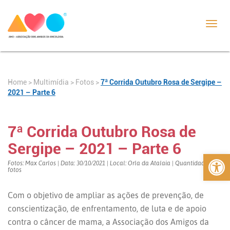
Toggl
navig
Home
>
>
Fotos
>
7ª Corrida Outubro Rosa de Sergipe –
Multimídia
2021 – Parte 6
7ª Corrida Outubro Rosa de
Sergipe – 2021 – Parte 6
Abrir 
Fotos: Max Carlos | Data: 30/10/2021 | Local: Orla da Atalaia | Quantidade: 297
fotos
Com o objetivo de ampliar as ações de prevenção, de
conscientização, de enfrentamento, de luta e de apoio
contra o câncer de mama, a Associação dos Amigos da