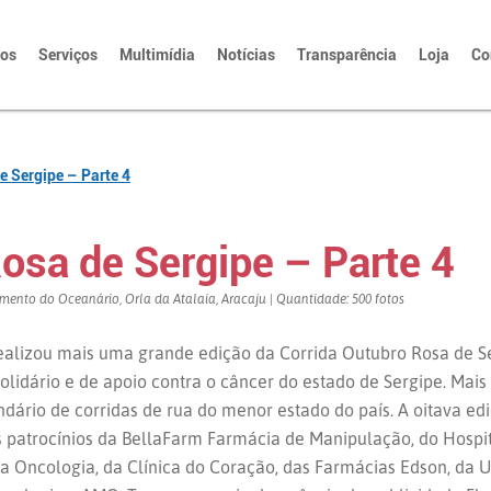
tos
Serviços
Multimídia
Notícias
Transparência
Loja
Co
e Sergipe – Parte 4
osa de Sergipe – Parte 4
namento do Oceanário, Orla da Atalaia, Aracaju | Quantidade: 500 fotos
ealizou mais uma grande edição da Corrida Outubro Rosa de S
olidário e de apoio contra o câncer do estado de Sergipe. Mais
ndário de corridas de rua do menor estado do país. A oitava e
 patrocínios da BellaFarm Farmácia de Manipulação, do Hospit
tta Oncologia, da Clínica do Coração, das Farmácias Edson, da 