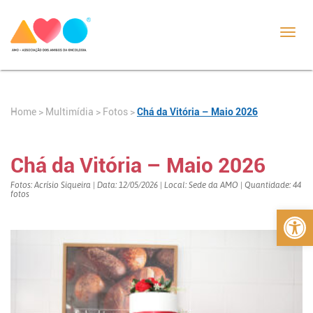
Toggl
navig
Home
>
>
Fotos
>
Chá da Vitória – Maio 2026
Multimídia
Chá da Vitória – Maio 2026
Fotos: Acrísio Siqueira | Data: 12/05/2026 | Local: Sede da AMO | Quantidade: 44
fotos
Abrir 