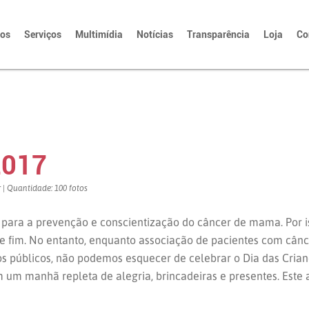
tos
Serviços
Multimídia
Notícias
Transparência
Loja
Co
2017
r | Quantidade: 100 fotos
ara a prevenção e conscientização do câncer de mama. Por is
e fim. No entanto, enquanto associação de pacientes com cânce
s públicos, não podemos esquecer de celebrar o Dia das Crianç
m manhã repleta de alegria, brincadeiras e presentes. Este 