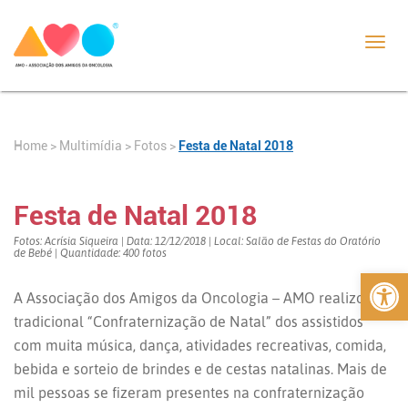
Toggl
navig
Home
>
>
Fotos
>
Festa de Natal 2018
Multimídia
Festa de Natal 2018
Fotos: Acrísia Siqueira | Data: 12/12/2018 | Local: Salão de Festas do Oratório
de Bebé | Quantidade: 400 fotos
Abrir 
A Associação dos Amigos da Oncologia – AMO realizou a
tradicional “Confraternização de Natal” dos assistidos
com muita música, dança, atividades recreativas, comida,
bebida e sorteio de brindes e de cestas natalinas. Mais de
mi
l pessoas se fizeram presentes na confraternização