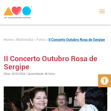
Toggl
navig
Home
>
>
Fotos
>
II Concerto Outubro Rosa de Sergipe
Multimídia
II Concerto Outubro Rosa de
Sergipe
Abrir 
Data: 10/10/2016 | Quantidade: 46 fotos