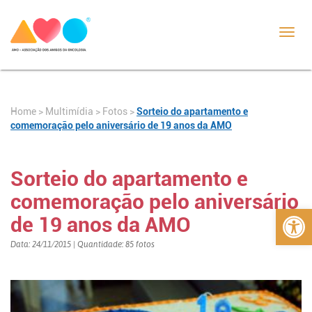
Toggl
navig
Home
>
>
Fotos
>
Sorteio do apartamento e
Multimídia
comemoração pelo aniversário de 19 anos da AMO
Sorteio do apartamento e
comemoração pelo aniversário
Abrir 
de 19 anos da AMO
Data: 24/11/2015 | Quantidade: 85 fotos