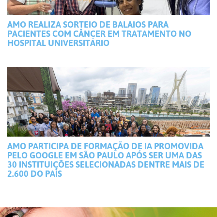
AMO REALIZA SORTEIO DE BALAIOS PARA
PACIENTES COM CÂNCER EM TRATAMENTO NO
HOSPITAL UNIVERSITÁRIO
AMO PARTICIPA DE FORMAÇÃO DE IA PROMOVIDA
PELO GOOGLE EM SÃO PAULO APÓS SER UMA DAS
30 INSTITUIÇÕES SELECIONADAS DENTRE MAIS DE
2.600 DO PAÍS