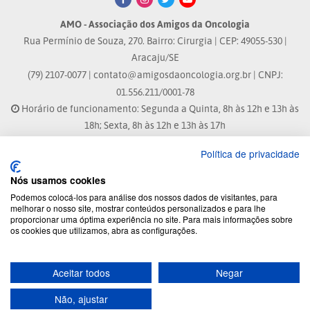
AMO - Associação dos Amigos da Oncologia
Rua Permínio de Souza, 270. Bairro: Cirurgia | CEP: 49055-530 |
Aracaju/SE
(79) 2107-0077 |
contato@amigosdaoncologia.org.br
| CNPJ:
01.556.211/0001-78
Horário de funcionamento: Segunda a Quinta, 8h às 12h e 13h às
18h; Sexta, 8h às 12h e 13h às 17h
Política de privacidade
Site atualizado em: 04/08/2026 às 10:33h
Nós usamos cookies
® Marca Registrada
Podemos colocá-los para análise dos nossos dados de visitantes, para
melhorar o nosso site, mostrar conteúdos personalizados e para lhe
proporcionar uma óptima experiência no site. Para mais informações sobre
© 2026 - Todos os direitos reservados.
os cookies que utilizamos, abra as configurações.
Aceitar todos
Negar
Desenvolvido por:
Não, ajustar