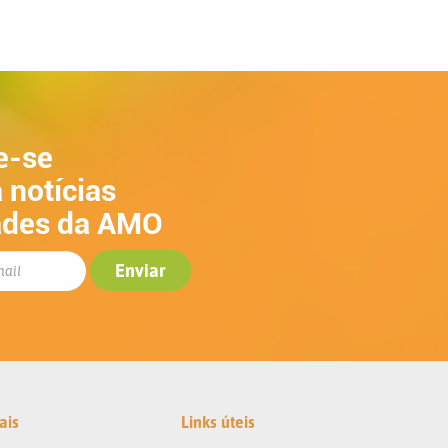
e-se
 notícias
ades da AMO
ais
Links úteis