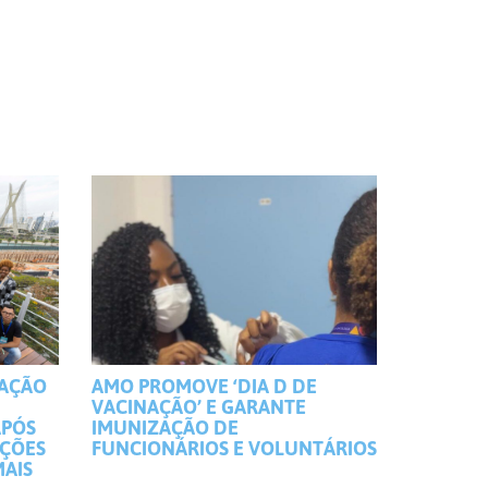
MAÇÃO
AMO PROMOVE ‘DIA D DE
VACINAÇÃO’ E GARANTE
APÓS
IMUNIZAÇÃO DE
IÇÕES
FUNCIONÁRIOS E VOLUNTÁRIOS
MAIS