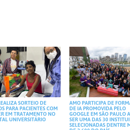
EALIZA SORTEIO DE
AMO PARTICIPA DE FOR
OS PARA PACIENTES COM
DE IA PROMOVIDA PELO
R EM TRATAMENTO NO
GOOGLE EM SÃO PAULO 
TAL UNIVERSITÁRIO
SER UMA DAS 30 INSTITU
SELECIONADAS DENTRE 