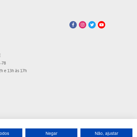
E
-78
h e 13h às 17h
todos
Negar
Não, ajustar