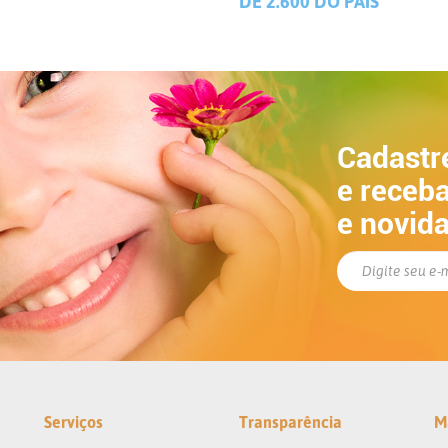
DE 2.600 DO PAÍS
Cadastr
e receba
e novid
Serviços
Transparência
M