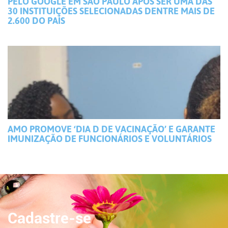
PELO GOOGLE EM SÃO PAULO APÓS SER UMA DAS
30 INSTITUIÇÕES SELECIONADAS DENTRE MAIS DE
2.600 DO PAÍS
AMO PROMOVE ‘DIA D DE VACINAÇÃO’ E GARANTE
IMUNIZAÇÃO DE FUNCIONÁRIOS E VOLUNTÁRIOS
Cadastre-se