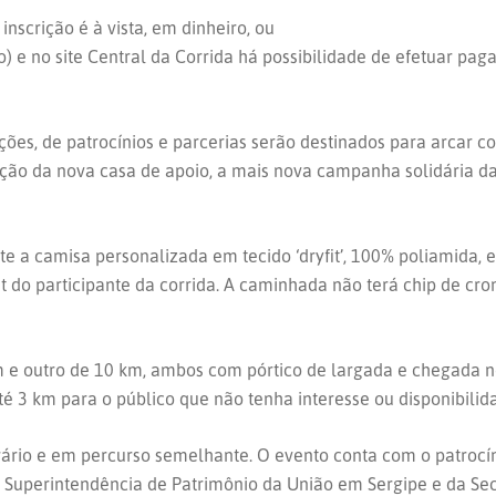
nscrição é à vista, em dinheiro, ou
o) e no site Central da Corrida há possibilidade de efetuar pa
ições, de patrocínios e parcerias serão destinados para arcar 
ução da nova casa de apoio, a mais nova campanha solidária da
e a camisa personalizada em tecido ‘dryfit’, 100% poliamida, 
 do participante da corrida. A caminhada não terá chip de c
km e outro de 10 km, ambos com pórtico de largada e chegada 
3 km para o público que não tenha interesse ou disponibilida
ário e em percurso semelhante. O evento conta com o patrocí
Superintendência de Patrimônio da União em Sergipe e da Secr