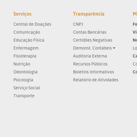
Serviços
Transparência
M
Central de Doações
CNPJ
Fo
Comunicação
Contas Bancárias
V
Educação Física
Certidões Negativas
No
Enfermagem
Demonst. Contábeis
Lo
Fisioterapia
Auditoria Externa
Ca
Nutrição
Recursos Públicos
Co
Odontologia
Boletins Informativos
C
Psicologia
Relatório de Atividades
Serviço Social
Transporte