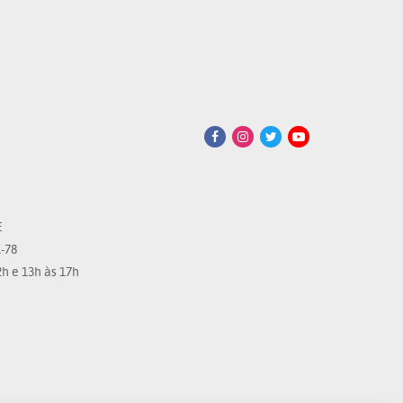
E
-78
h e 13h às 17h