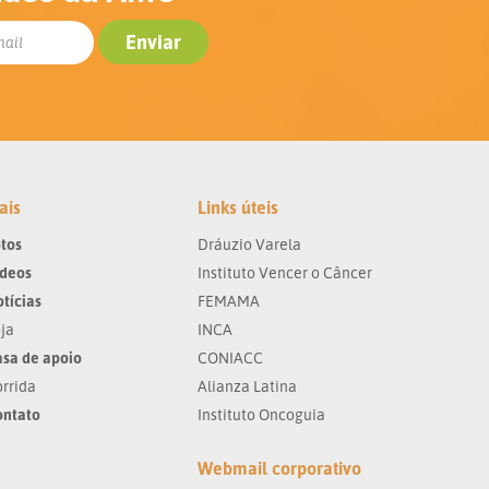
ais
Links úteis
tos
Dráuzio Varela
ídeos
Instituto Vencer o Câncer
tícias
FEMAMA
ja
INCA
sa de apoio
CONIACC
rrida
Alianza Latina
ontato
Instituto Oncoguia
Webmail corporativo