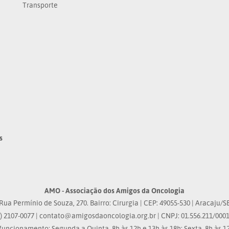
Transporte
s
AMO - Associação dos Amigos da Oncologia
Rua Permínio de Souza, 270. Bairro: Cirurgia | CEP: 49055-530 | Aracaju/S
) 2107-0077 |
contato@amigosdaoncologia.org.br
| CNPJ: 01.556.211/0001
funcionamento: Segunda a Quinta, 8h às 12h e 13h às 18h; Sexta, 8h às 12