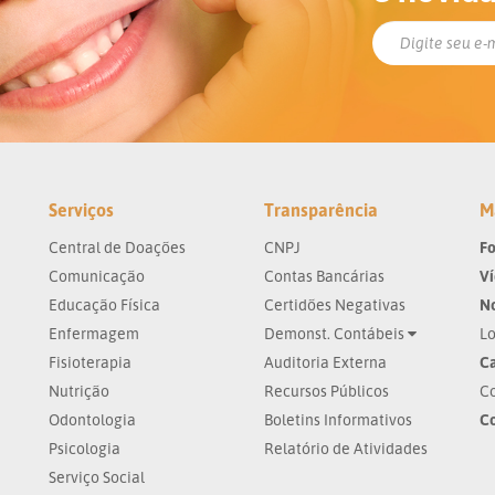
Serviços
Transparência
M
Central de Doações
CNPJ
Fo
Comunicação
Contas Bancárias
V
Educação Física
Certidões Negativas
No
Enfermagem
Demonst. Contábeis
Lo
Fisioterapia
Auditoria Externa
Ca
Nutrição
Recursos Públicos
Co
Odontologia
Boletins Informativos
C
Psicologia
Relatório de Atividades
Serviço Social