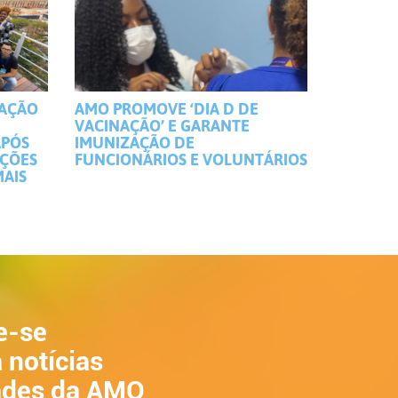
MAÇÃO
AMO PROMOVE ‘DIA D DE
VACINAÇÃO’ E GARANTE
APÓS
IMUNIZAÇÃO DE
IÇÕES
FUNCIONÁRIOS E VOLUNTÁRIOS
MAIS
e-se
 notícias
ades da AMO