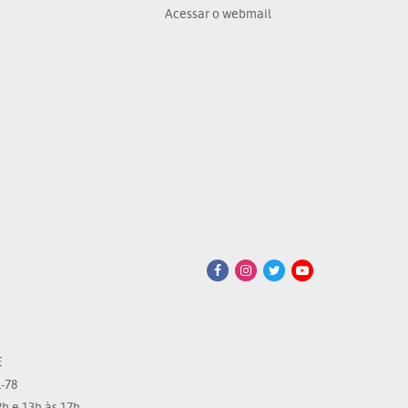
Acessar o webmail
E
-78
h e 13h às 17h