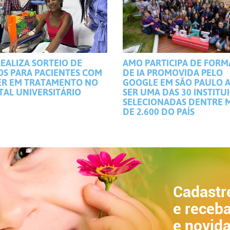
EALIZA SORTEIO DE
AMO PARTICIPA DE FOR
OS PARA PACIENTES COM
DE IA PROMOVIDA PELO
R EM TRATAMENTO NO
GOOGLE EM SÃO PAULO 
TAL UNIVERSITÁRIO
SER UMA DAS 30 INSTITU
SELECIONADAS DENTRE 
DE 2.600 DO PAÍS
Cadastr
e receba
e novid