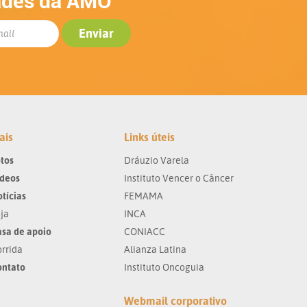
ades da AMO
ais
Links úteis
tos
Dráuzio Varela
ídeos
Instituto Vencer o Câncer
tícias
FEMAMA
ja
INCA
sa de apoio
CONIACC
rrida
Alianza Latina
ontato
Instituto Oncoguia
Webmail corporativo