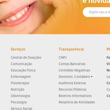
e novid
Serviços
Transparência
M
Central de Doações
CNPJ
Fo
Comunicação
Contas Bancárias
V
Educação Física
Certidões Negativas
No
Enfermagem
Demonst. Contábeis
Lo
Fisioterapia
Auditoria Externa
Ca
Nutrição
Recursos Públicos
Co
Odontologia
Boletins Informativos
C
Psicologia
Relatório de Atividades
Serviço Social