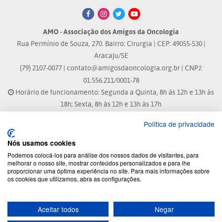
AMO - Associação dos Amigos da Oncologia
Rua Permínio de Souza, 270. Bairro: Cirurgia | CEP: 49055-530 |
Aracaju/SE
(79) 2107-0077 |
contato@amigosdaoncologia.org.br
| CNPJ:
01.556.211/0001-78
Horário de funcionamento: Segunda a Quinta, 8h às 12h e 13h às
18h; Sexta, 8h às 12h e 13h às 17h
Política de privacidade
Site atualizado em: 04/08/2026 às 10:33h
Nós usamos cookies
® Marca Registrada
Podemos colocá-los para análise dos nossos dados de visitantes, para
melhorar o nosso site, mostrar conteúdos personalizados e para lhe
proporcionar uma óptima experiência no site. Para mais informações sobre
© 2026 - Todos os direitos reservados.
os cookies que utilizamos, abra as configurações.
Aceitar todos
Negar