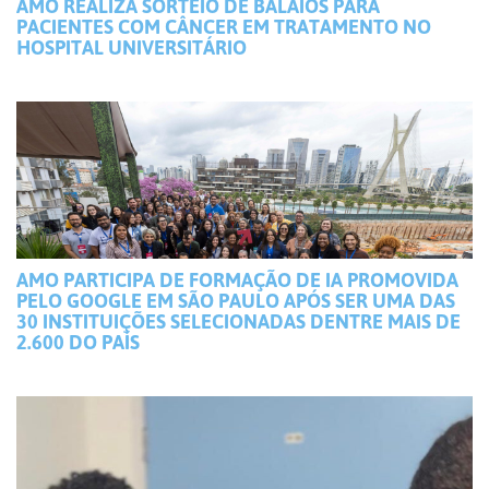
AMO REALIZA SORTEIO DE BALAIOS PARA
PACIENTES COM CÂNCER EM TRATAMENTO NO
HOSPITAL UNIVERSITÁRIO
AMO PARTICIPA DE FORMAÇÃO DE IA PROMOVIDA
PELO GOOGLE EM SÃO PAULO APÓS SER UMA DAS
30 INSTITUIÇÕES SELECIONADAS DENTRE MAIS DE
2.600 DO PAÍS