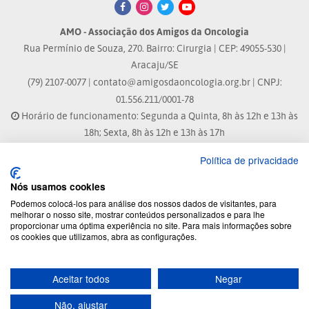
AMO - Associação dos Amigos da Oncologia
Rua Permínio de Souza, 270. Bairro: Cirurgia | CEP: 49055-530 |
Aracaju/SE
(79) 2107-0077 |
contato@amigosdaoncologia.org.br
| CNPJ:
01.556.211/0001-78
Horário de funcionamento: Segunda a Quinta, 8h às 12h e 13h às
18h; Sexta, 8h às 12h e 13h às 17h
Política de privacidade
Site atualizado em: 04/08/2026 às 10:33h
Nós usamos cookies
® Marca Registrada
Podemos colocá-los para análise dos nossos dados de visitantes, para
melhorar o nosso site, mostrar conteúdos personalizados e para lhe
proporcionar uma óptima experiência no site. Para mais informações sobre
© 2026 - Todos os direitos reservados.
os cookies que utilizamos, abra as configurações.
Aceitar todos
Negar
Desenvolvido por:
Não, ajustar