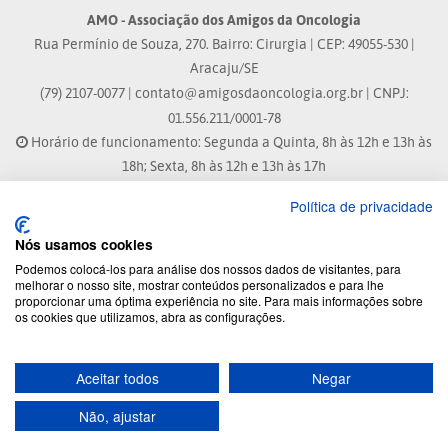
AMO - Associação dos Amigos da Oncologia
Rua Permínio de Souza, 270. Bairro: Cirurgia | CEP: 49055-530 |
Aracaju/SE
(79) 2107-0077 |
contato@amigosdaoncologia.org.br
| CNPJ:
01.556.211/0001-78
Horário de funcionamento: Segunda a Quinta, 8h às 12h e 13h às
18h; Sexta, 8h às 12h e 13h às 17h
Política de privacidade
Site atualizado em: 07/08/2026 às 17:25h
Nós usamos cookies
® Marca Registrada
Podemos colocá-los para análise dos nossos dados de visitantes, para
melhorar o nosso site, mostrar conteúdos personalizados e para lhe
proporcionar uma óptima experiência no site. Para mais informações sobre
© 2026 - Todos os direitos reservados.
os cookies que utilizamos, abra as configurações.
Aceitar todos
Negar
Desenvolvido por:
Não, ajustar