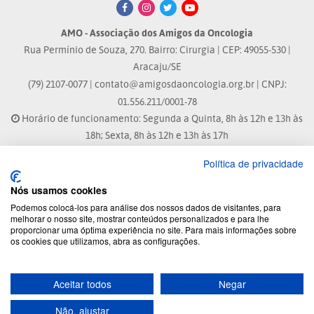
AMO - Associação dos Amigos da Oncologia
Rua Permínio de Souza, 270. Bairro: Cirurgia | CEP: 49055-530 |
Aracaju/SE
(79) 2107-0077 |
contato@amigosdaoncologia.org.br
| CNPJ:
01.556.211/0001-78
Horário de funcionamento: Segunda a Quinta, 8h às 12h e 13h às
18h; Sexta, 8h às 12h e 13h às 17h
Política de privacidade
Site atualizado em: 04/08/2026 às 10:33h
Nós usamos cookies
® Marca Registrada
Podemos colocá-los para análise dos nossos dados de visitantes, para
melhorar o nosso site, mostrar conteúdos personalizados e para lhe
proporcionar uma óptima experiência no site. Para mais informações sobre
© 2026 - Todos os direitos reservados.
os cookies que utilizamos, abra as configurações.
Aceitar todos
Negar
Desenvolvido por:
Não, ajustar