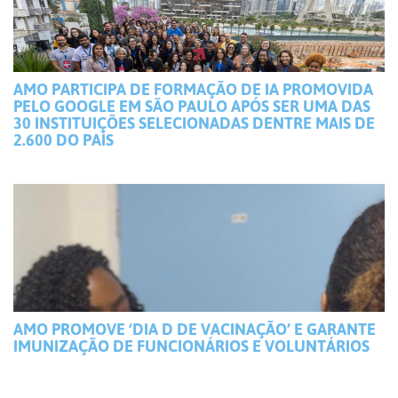
AMO PARTICIPA DE FORMAÇÃO DE IA PROMOVIDA
PELO GOOGLE EM SÃO PAULO APÓS SER UMA DAS
30 INSTITUIÇÕES SELECIONADAS DENTRE MAIS DE
2.600 DO PAÍS
AMO PROMOVE ‘DIA D DE VACINAÇÃO’ E GARANTE
IMUNIZAÇÃO DE FUNCIONÁRIOS E VOLUNTÁRIOS