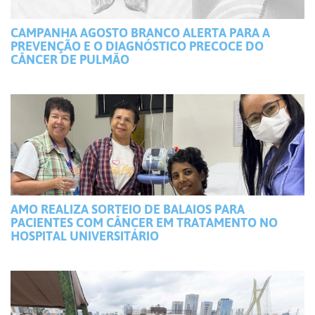
CAMPANHA AGOSTO BRANCO ALERTA PARA A
PREVENÇÃO E O DIAGNÓSTICO PRECOCE DO
CÂNCER DE PULMÃO
AMO REALIZA SORTEIO DE BALAIOS PARA
PACIENTES COM CÂNCER EM TRATAMENTO NO
HOSPITAL UNIVERSITÁRIO