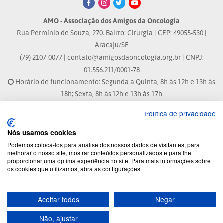
AMO - Associação dos Amigos da Oncologia
Rua Permínio de Souza, 270. Bairro: Cirurgia | CEP: 49055-530 |
Aracaju/SE
(79) 2107-0077 |
contato@amigosdaoncologia.org.br
| CNPJ:
01.556.211/0001-78
Horário de funcionamento: Segunda a Quinta, 8h às 12h e 13h às
18h; Sexta, 8h às 12h e 13h às 17h
Política de privacidade
Site atualizado em: 07/08/2026 às 17:25h
Nós usamos cookies
® Marca Registrada
Podemos colocá-los para análise dos nossos dados de visitantes, para
melhorar o nosso site, mostrar conteúdos personalizados e para lhe
proporcionar uma óptima experiência no site. Para mais informações sobre
© 2026 - Todos os direitos reservados.
os cookies que utilizamos, abra as configurações.
Aceitar todos
Negar
Desenvolvido por:
Não, ajustar