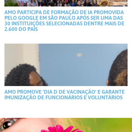
AMO PARTICIPA DE FORMAÇÃO DE IA PROMOVIDA
PELO GOOGLE EM SÃO PAULO APÓS SER UMA DAS
30 INSTITUIÇÕES SELECIONADAS DENTRE MAIS DE
2.600 DO PAÍS
AMO PROMOVE ‘DIA D DE VACINAÇÃO’ E GARANTE
IMUNIZAÇÃO DE FUNCIONÁRIOS E VOLUNTÁRIOS