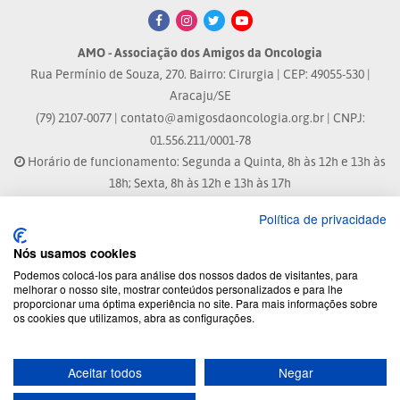
AMO - Associação dos Amigos da Oncologia
Rua Permínio de Souza, 270. Bairro: Cirurgia | CEP: 49055-530 |
Aracaju/SE
(79) 2107-0077 |
contato@amigosdaoncologia.org.br
| CNPJ:
01.556.211/0001-78
Horário de funcionamento: Segunda a Quinta, 8h às 12h e 13h às
18h; Sexta, 8h às 12h e 13h às 17h
Política de privacidade
Site atualizado em: 04/08/2026 às 10:33h
Nós usamos cookies
® Marca Registrada
Podemos colocá-los para análise dos nossos dados de visitantes, para
melhorar o nosso site, mostrar conteúdos personalizados e para lhe
proporcionar uma óptima experiência no site. Para mais informações sobre
© 2026 - Todos os direitos reservados.
os cookies que utilizamos, abra as configurações.
Aceitar todos
Negar
Desenvolvido por: