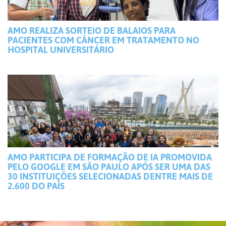
AMO REALIZA SORTEIO DE BALAIOS PARA
PACIENTES COM CÂNCER EM TRATAMENTO NO
HOSPITAL UNIVERSITÁRIO
AMO PARTICIPA DE FORMAÇÃO DE IA PROMOVIDA
PELO GOOGLE EM SÃO PAULO APÓS SER UMA DAS
30 INSTITUIÇÕES SELECIONADAS DENTRE MAIS DE
2.600 DO PAÍS