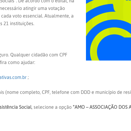
ociais”. De acordo com o edital, há
 necessário atingir uma votação
 cada voto essencial. Atualmente, a
21 instituições.
eguro. Qualquer cidadão com CPF
nfira como ajudar:
tivas.com.br
;
is (nome completo, CPF, telefone com DDD e município de resi
istência Social
, selecione a opção
“AMO – ASSOCIAÇÃO DOS 