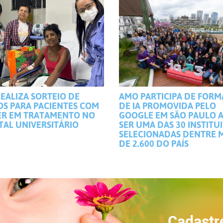
EALIZA SORTEIO DE
AMO PARTICIPA DE FOR
OS PARA PACIENTES COM
DE IA PROMOVIDA PELO
R EM TRATAMENTO NO
GOOGLE EM SÃO PAULO 
TAL UNIVERSITÁRIO
SER UMA DAS 30 INSTITU
SELECIONADAS DENTRE 
DE 2.600 DO PAÍS
Cadastr