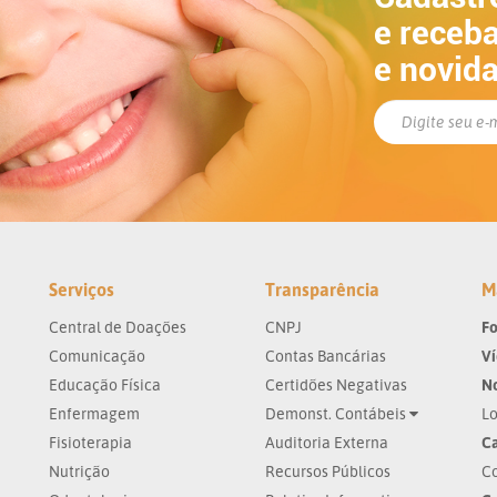
e receba
e novid
Serviços
Transparência
M
Central de Doações
CNPJ
Fo
Comunicação
Contas Bancárias
V
Educação Física
Certidões Negativas
No
Enfermagem
Demonst. Contábeis
Lo
Fisioterapia
Auditoria Externa
Ca
Nutrição
Recursos Públicos
Co