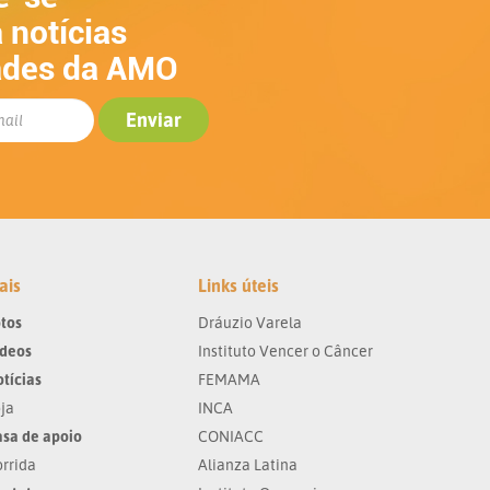
 notícias
ades da AMO
ais
Links úteis
tos
Dráuzio Varela
ídeos
Instituto Vencer o Câncer
tícias
FEMAMA
ja
INCA
sa de apoio
CONIACC
rrida
Alianza Latina