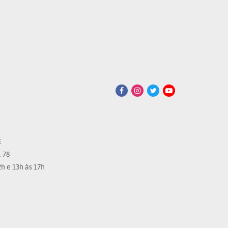
E
-78
h e 13h às 17h