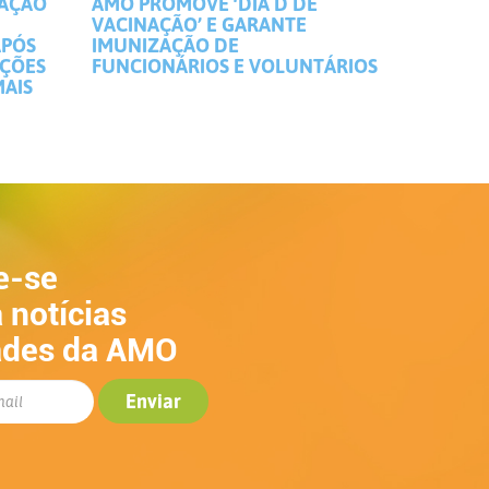
MAÇÃO
AMO PROMOVE ‘DIA D DE
VACINAÇÃO’ E GARANTE
APÓS
IMUNIZAÇÃO DE
IÇÕES
FUNCIONÁRIOS E VOLUNTÁRIOS
MAIS
e-se
 notícias
ades da AMO