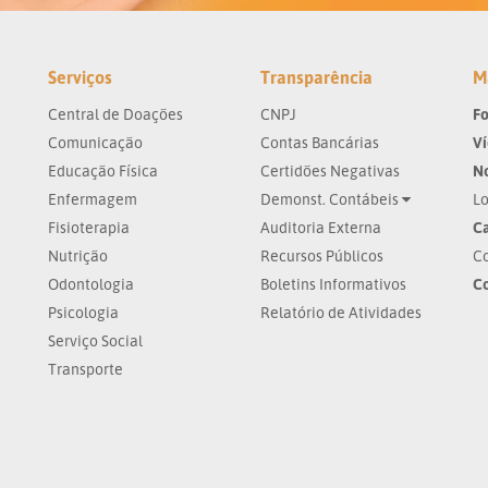
Serviços
Transparência
M
Central de Doações
CNPJ
Fo
Comunicação
Contas Bancárias
V
Educação Física
Certidões Negativas
No
Enfermagem
Demonst. Contábeis
Lo
Fisioterapia
Auditoria Externa
Ca
Nutrição
Recursos Públicos
Co
Odontologia
Boletins Informativos
C
Psicologia
Relatório de Atividades
Serviço Social
Transporte