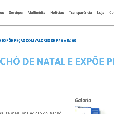
tos
Serviços
Multimídia
Notícias
Transparência
Loja
Co
EXPÕE PEÇAS COM VALORES DE R$ 5 A R$ 50
HÓ DE NATAL E EXPÕE P
Galeria
ealiza mais uma edição do Brechó