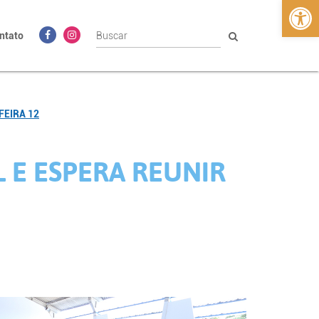
Abrir 
ntato
FEIRA 12
 E ESPERA REUNIR
2