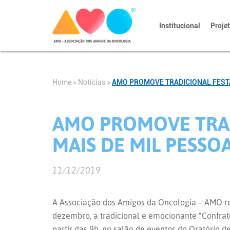
Institucional
Proje
Home
>
Notícias
>
AMO PROMOVE TRADICIONAL FESTA 
AMO PROMOVE TRAD
MAIS DE MIL PESSO
11/12/2019
A Associação dos Amigos da Oncologia – AMO real
dezembro, a tradicional e emocionante “Confrate
partir das 9h, no salão de eventos do Oratório d