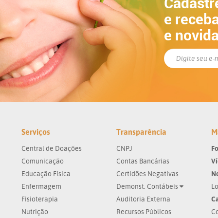
Cadastr
e receba
e novid
Serviços
Transparência
M
Central de Doações
CNPJ
Fo
Comunicação
Contas Bancárias
V
Educação Física
Certidões Negativas
No
Enfermagem
Demonst. Contábeis
Lo
Fisioterapia
Auditoria Externa
Ca
Nutrição
Recursos Públicos
Co