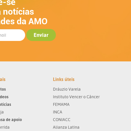
e-se
 notícias
ades da AMO
ais
Links úteis
tos
Dráuzio Varela
ídeos
Instituto Vencer o Câncer
tícias
FEMAMA
ja
INCA
sa de apoio
CONIACC
rrida
Alianza Latina