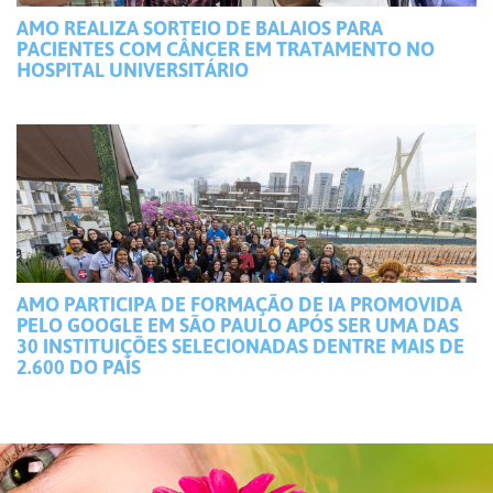
AMO REALIZA SORTEIO DE BALAIOS PARA
PACIENTES COM CÂNCER EM TRATAMENTO NO
HOSPITAL UNIVERSITÁRIO
AMO PARTICIPA DE FORMAÇÃO DE IA PROMOVIDA
PELO GOOGLE EM SÃO PAULO APÓS SER UMA DAS
30 INSTITUIÇÕES SELECIONADAS DENTRE MAIS DE
2.600 DO PAÍS