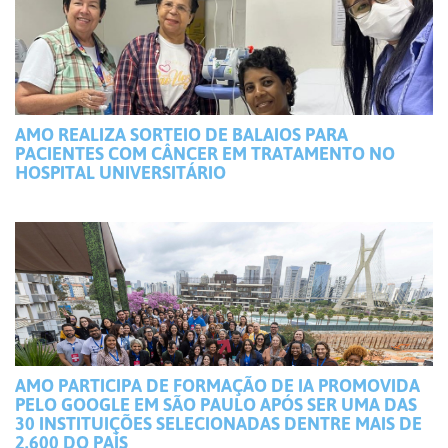
AMO REALIZA SORTEIO DE BALAIOS PARA
PACIENTES COM CÂNCER EM TRATAMENTO NO
HOSPITAL UNIVERSITÁRIO
AMO PARTICIPA DE FORMAÇÃO DE IA PROMOVIDA
PELO GOOGLE EM SÃO PAULO APÓS SER UMA DAS
30 INSTITUIÇÕES SELECIONADAS DENTRE MAIS DE
2.600 DO PAÍS