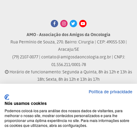
AMO - Associação dos Amigos da Oncologia
Rua Permínio de Souza, 270. Bairro: Cirurgia | CEP: 49055-530 |
Aracaju/SE
(79) 2107-0077 |
contato@amigosdaoncologia.org.br
| CNPJ:
01.556.211/0001-78
Horário de funcionamento: Segunda a Quinta, 8h às 12h e 13h às
18h; Sexta, 8h às 12h e 13h às 17h
Política de privacidade
Site atualizado em: 04/08/2026 às 10:33h
Nós usamos cookies
® Marca Registrada
Podemos colocá-los para análise dos nossos dados de visitantes, para
melhorar o nosso site, mostrar conteúdos personalizados e para lhe
proporcionar uma óptima experiência no site. Para mais informações sobre
© 2026 - Todos os direitos reservados.
os cookies que utilizamos, abra as configurações.