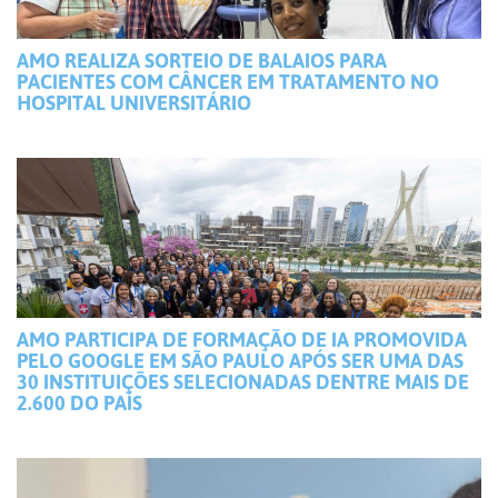
AMO REALIZA SORTEIO DE BALAIOS PARA
PACIENTES COM CÂNCER EM TRATAMENTO NO
HOSPITAL UNIVERSITÁRIO
AMO PARTICIPA DE FORMAÇÃO DE IA PROMOVIDA
PELO GOOGLE EM SÃO PAULO APÓS SER UMA DAS
30 INSTITUIÇÕES SELECIONADAS DENTRE MAIS DE
2.600 DO PAÍS