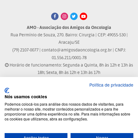
AMO - Associação dos Amigos da Oncologia
Rua Permínio de Souza, 270. Bairro: Cirurgia | CEP: 49055-530 |
Aracaju/SE
(79) 2107-0077 |
contato@amigosdaoncologia.org.br
| CNPJ:
01.556.211/0001-78
Horário de funcionamento: Segunda a Quinta, 8h às 12h e 13h às
18h; Sexta, 8h às 12h e 13h às 17h
Política de privacidade
Site atualizado em: 04/08/2026 às 10:33h
Nós usamos cookies
® Marca Registrada
Podemos colocá-los para análise dos nossos dados de visitantes, para
melhorar o nosso site, mostrar conteúdos personalizados e para lhe
proporcionar uma óptima experiência no site. Para mais informações sobre
© 2026 - Todos os direitos reservados.
os cookies que utilizamos, abra as configurações.
Aceitar todos
Negar