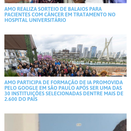
AMO REALIZA SORTEIO DE BALAIOS PARA
PACIENTES COM CÂNCER EM TRATAMENTO NO
HOSPITAL UNIVERSITÁRIO
AMO PARTICIPA DE FORMAÇÃO DE IA PROMOVIDA
PELO GOOGLE EM SÃO PAULO APÓS SER UMA DAS
30 INSTITUIÇÕES SELECIONADAS DENTRE MAIS DE
2.600 DO PAÍS