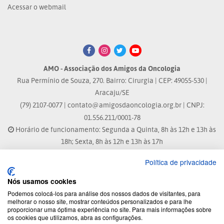
Acessar o webmail
AMO - Associação dos Amigos da Oncologia
Rua Permínio de Souza, 270. Bairro: Cirurgia | CEP: 49055-530 |
Aracaju/SE
(79) 2107-0077 |
contato@amigosdaoncologia.org.br
| CNPJ:
01.556.211/0001-78
Horário de funcionamento: Segunda a Quinta, 8h às 12h e 13h às
18h; Sexta, 8h às 12h e 13h às 17h
Política de privacidade
Site atualizado em: 07/08/2026 às 17:25h
Nós usamos cookies
® Marca Registrada
Podemos colocá-los para análise dos nossos dados de visitantes, para
melhorar o nosso site, mostrar conteúdos personalizados e para lhe
proporcionar uma óptima experiência no site. Para mais informações sobre
© 2026 - Todos os direitos reservados.
os cookies que utilizamos, abra as configurações.