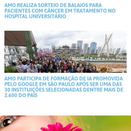
AMO REALIZA SORTEIO DE BALAIOS PARA
PACIENTES COM CÂNCER EM TRATAMENTO NO
HOSPITAL UNIVERSITÁRIO
AMO PARTICIPA DE FORMAÇÃO DE IA PROMOVIDA
PELO GOOGLE EM SÃO PAULO APÓS SER UMA DAS
30 INSTITUIÇÕES SELECIONADAS DENTRE MAIS DE
2.600 DO PAÍS