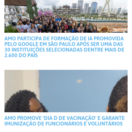
AMO PARTICIPA DE FORMAÇÃO DE IA PROMOVIDA
PELO GOOGLE EM SÃO PAULO APÓS SER UMA DAS
30 INSTITUIÇÕES SELECIONADAS DENTRE MAIS DE
2.600 DO PAÍS
AMO PROMOVE ‘DIA D DE VACINAÇÃO’ E GARANTE
IMUNIZAÇÃO DE FUNCIONÁRIOS E VOLUNTÁRIOS