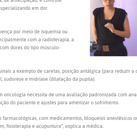
, de antecipação, e controle
especializando em dor.
doença por meio de isquemia ou
ncipalmente com a radioterapia, a
 com dores do tipo músculo-
 sinais a exemplo de caretas, posição antálgica (para reduzir a 
, sudorese e midríase (dilatação da pupila).
 oncologia necessita de uma avaliação padronizada com anam
iação do paciente e ajustes para amenizar o sofrimento.
o farmacológicas, com medicamentos, bloqueios anestésicos o
m, fisioterapia e acupuntura”, explica a médica.