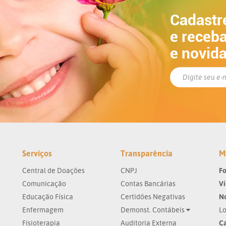
Cadastr
e receba
e novid
Serviços
Transparência
M
Central de Doações
CNPJ
Fo
Comunicação
Contas Bancárias
V
Educação Física
Certidões Negativas
No
Enfermagem
Demonst. Contábeis
Lo
Fisioterapia
Auditoria Externa
Ca