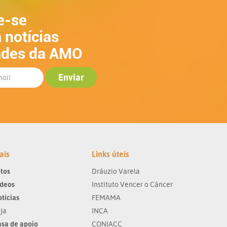
e-se
 notícias
ades da AMO
ais
Links úteis
tos
Dráuzio Varela
ídeos
Instituto Vencer o Câncer
tícias
FEMAMA
ja
INCA
sa de apoio
CONIACC