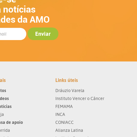
 notícias
ades da AMO
ais
Links úteis
tos
Dráuzio Varela
ídeos
Instituto Vencer o Câncer
tícias
FEMAMA
ja
INCA
sa de apoio
CONIACC
rrida
Alianza Latina