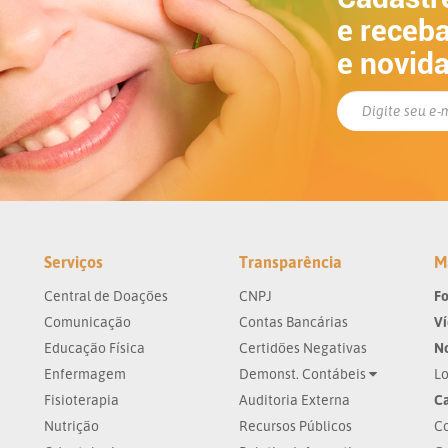
e receba
e novid
Serviços
Transparência
M
Central de Doações
CNPJ
Fo
Comunicação
Contas Bancárias
V
Educação Física
Certidões Negativas
No
Enfermagem
Demonst. Contábeis
Lo
Fisioterapia
Auditoria Externa
Ca
Nutrição
Recursos Públicos
Co