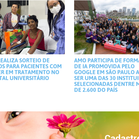
EALIZA SORTEIO DE
AMO PARTICIPA DE FOR
OS PARA PACIENTES COM
DE IA PROMOVIDA PELO
R EM TRATAMENTO NO
GOOGLE EM SÃO PAULO 
TAL UNIVERSITÁRIO
SER UMA DAS 30 INSTITU
SELECIONADAS DENTRE 
DE 2.600 DO PAÍS
Cadastr