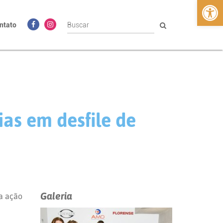
Abrir 
ntato
as em desfile de
Galeria
a ação