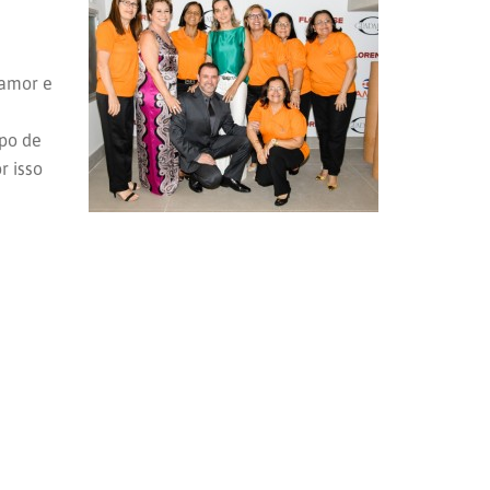
 amor e
mpo de
r isso