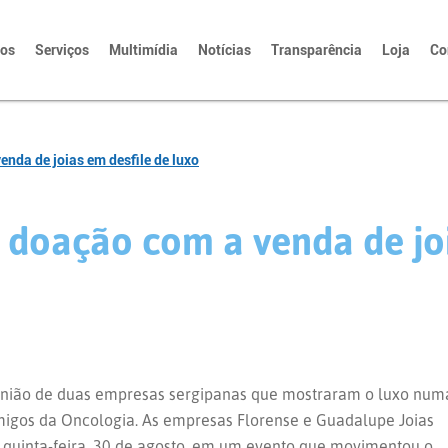
tos
Serviços
Multimídia
Notícias
Transparência
Loja
Co
nda de joias em desfile de luxo
 doação com a venda de joi
união de duas empresas sergipanas que mostraram o luxo num
igos da Oncologia. As empresas Florense e Guadalupe Joias
 quinta-feira, 30 de agosto, em um evento que movimentou o