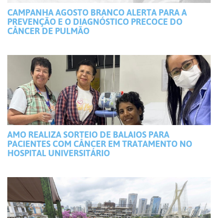
CAMPANHA AGOSTO BRANCO ALERTA PARA A
PREVENÇÃO E O DIAGNÓSTICO PRECOCE DO
CÂNCER DE PULMÃO
AMO REALIZA SORTEIO DE BALAIOS PARA
PACIENTES COM CÂNCER EM TRATAMENTO NO
HOSPITAL UNIVERSITÁRIO