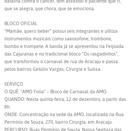
batalha contra o câncer, tem assistido e paciente que ri,
que se alegra, que chora, que se emociona.
BLOCO OFICIAL
“Mamãe, quero beber” possui seis integrantes e utiliza
instrumentos musicais como saxosofone, trombone,
bumbo e trompete. A banda já se apresentou na Feijoada
das Cajuranas e no tradicional bloco “Os rasgadinhos”,
que transformou o carnaval de rua de Aracaju e passa
pelos bairros Getúlio Vargas, Cirurgia e Suíssa.
SERVIÇO
O QUÊ: “AMO Folia” – Bloco de Carnaval da AMO.
QUANDO: Nesta quinta-feira, 12 de dezembro, a partir das
8h.
ONDE: Concentração na sede da AMO, localizada na Rua
Permínio de Souza, 270, bairro Cirurgia, em Aracaju.
PERCURSO: Ruas Permínio de Souza, Nossa Senhora das