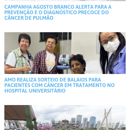
CAMPANHA AGOSTO BRANCO ALERTA PARA A
PREVENÇÃO E O DIAGNÓSTICO PRECOCE DO
CÂNCER DE PULMÃO
AMO REALIZA SORTEIO DE BALAIOS PARA
PACIENTES COM CÂNCER EM TRATAMENTO NO
HOSPITAL UNIVERSITÁRIO