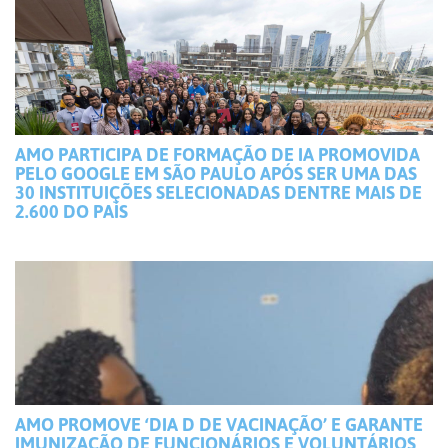
AMO PARTICIPA DE FORMAÇÃO DE IA PROMOVIDA
PELO GOOGLE EM SÃO PAULO APÓS SER UMA DAS
30 INSTITUIÇÕES SELECIONADAS DENTRE MAIS DE
2.600 DO PAÍS
AMO PROMOVE ‘DIA D DE VACINAÇÃO’ E GARANTE
IMUNIZAÇÃO DE FUNCIONÁRIOS E VOLUNTÁRIOS