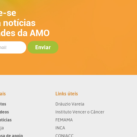
e-se
 notícias
ades da AMO
ais
Links úteis
tos
Dráuzio Varela
ídeos
Instituto Vencer o Câncer
tícias
FEMAMA
ja
INCA
sa de apoio
CONIACC