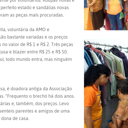
nte por voluntários. Roupas novas e
perfeito estado e sandálias novas
 foram as peças mais procuradas.
ita, voluntária da AMO e
ão bastante variadas e os preços
 no valor de R$ 1 e R$ 2. Três peças
usa e blazer entre R$ 25 e R$ 50.
ui, todo mundo entra, mas ninguém
ssa, é doadora antiga da Associação
s. “Frequento o brechó há dois anos.
árias e, também, dos preços. Levo
resenteio parentes e amigos de uma
 dona de casa.