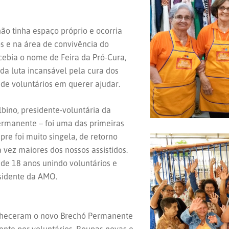
o tinha espaço próprio e ocorria
s e na área de convivência do
ecebia o nome de Feira da Pró-Cura,
da luta incansável pela cura dos
e voluntários em querer ajudar.
bino, presidente-voluntária da
Permanente – foi uma das primeiras
re foi muito singela, de retorno
vez maiores dos nossos assistidos.
e 18 anos unindo voluntários e
esidente da AMO.
onheceram o novo Brechó Permanente