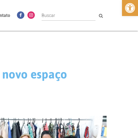
Abrir 
ntato
 novo espaço