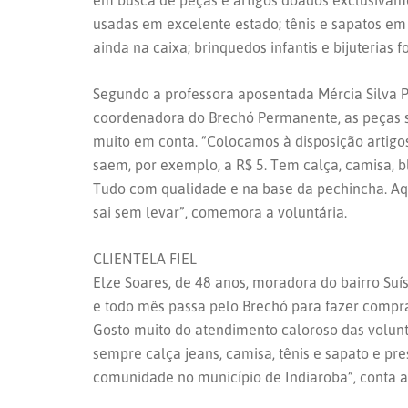
em busca de peças e artigos doados exclusivame
usadas em excelente estado; tênis e sapatos em 
ainda na caixa; brinquedos infantis e bijuterias
Segundo a professora aposentada Mércia Silva P
coordenadora do Brechó Permanente, as peças s
muito em conta. “Colocamos à disposição artigos
saem, por exemplo, a R$ 5. Tem calça, camisa, bl
Tudo com qualidade e na base da pechincha. Aq
sai sem levar”, comemora a voluntária.
CLIENTELA FIEL
Elze Soares, de 48 anos, moradora do bairro Suí
e todo mês passa pelo Brechó para fazer compra
Gosto muito do atendimento caloroso das volunt
sempre calça jeans, camisa, tênis e sapato e p
comunidade no município de Indiaroba”, conta a