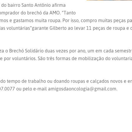
 do bairro Santo Antônio afirma
 comprador do brechó da AMO. “Tanto
os e gastamos muita roupa. Por isso, compro muitas peças par
das voluntárias”garante Gilberto ao levar 11 peças de roupa e d
za o Brechó Solidário duas vezes por ano, um em cada semestr
 por voluntários. São três formas de mobilização do voluntari
ando tempo de trabalho ou doando roupas e calçados novos e e
2107.0077 ou pelo e-mail amigosdaoncologia@gmail.com.