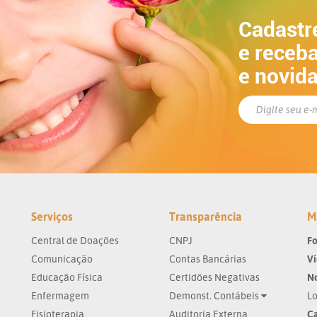
Cadastr
e receba
e novid
Serviços
Transparência
M
Central de Doações
CNPJ
Fo
Comunicação
Contas Bancárias
V
Educação Física
Certidões Negativas
No
Enfermagem
Demonst. Contábeis
Lo
Fisioterapia
Auditoria Externa
Ca