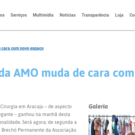
tos
Serviços
Multimídia
Notícias
Transparência
Loja
Co
 cara com novo espaço
da AMO muda de cara com
Galeria
 Cirurgia em Aracaju – de aspecto
egante – ganhou na manhã desta
onalidade. Será agora, de segunda a
a o Brechó Permanente da Associação