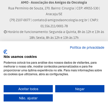
AMO - Associação dos Amigos da Oncologia
Rua Permínio de Souza, 270. Bairro: Cirurgia | CEP: 49055-530 |
Aracaju/SE
(79) 2107-0077 |
contato@amigosdaoncologia.org.br
| CNPJ:
01.556.211/0001-78
Horário de funcionamento: Segunda a Quinta, 8h às 12h e 13h às
18h; Sexta, 8h às 12h e 13h às 17h
Política de privacidade
Site atualizado em: 04/08/2026 às 10:33h
Nós usamos cookies
® Marca Registrada
Podemos colocá-los para análise dos nossos dados de visitantes, para
melhorar o nosso site, mostrar conteúdos personalizados e para lhe
proporcionar uma óptima experiência no site. Para mais informações sobre
© 2026 - Todos os direitos reservados.
os cookies que utilizamos, abra as configurações.
Aceitar todos
Negar
Desenvolvido por:
Não, ajustar