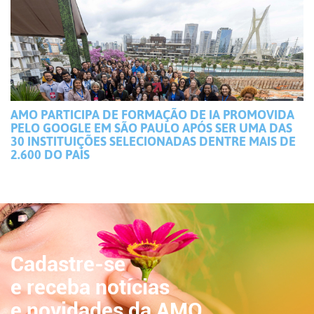
AMO PARTICIPA DE FORMAÇÃO DE IA PROMOVIDA
PELO GOOGLE EM SÃO PAULO APÓS SER UMA DAS
30 INSTITUIÇÕES SELECIONADAS DENTRE MAIS DE
2.600 DO PAÍS
Cadastre-se
e receba notícias
e novidades da AMO