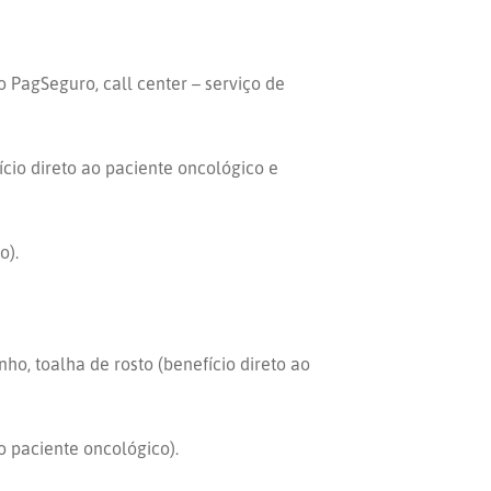
o PagSeguro, call center – serviço de
fício direto ao paciente oncológico e
o).
o, toalha de rosto (benefício direto ao
o paciente oncológico).