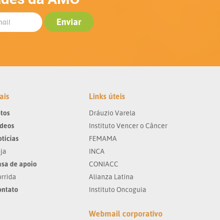
ais
Links úteis
tos
Dráuzio Varela
ídeos
Instituto Vencer o Câncer
tícias
FEMAMA
ja
INCA
sa de apoio
CONIACC
rrida
Alianza Latina
ontato
Instituto Oncoguia
Webmail corporativo