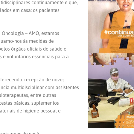
idisciplinares continuamente e que,
ados em casa: os pacientes
da Oncologia – AMO, estamos
equamo-nos às medidas de
elos órgãos oficiais de saúde e
 e voluntários essenciais para a
oferecendo: recepção de novos
ncia multidisciplinar com assistentes
isioterapeutas, entre outras
cestas básicas, suplementos
ateriais de higiene pessoal e
precisamos de você.