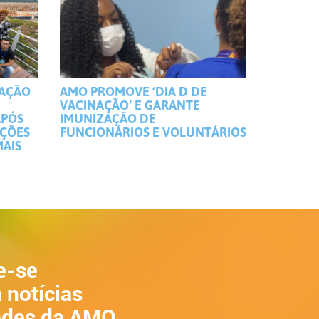
MAÇÃO
AMO PROMOVE ‘DIA D DE
VACINAÇÃO’ E GARANTE
APÓS
IMUNIZAÇÃO DE
IÇÕES
FUNCIONÁRIOS E VOLUNTÁRIOS
MAIS
e-se
 notícias
ades da AMO