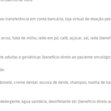
ou transferência em conta bancária, loja virtual de doação pel
rroz, fubá de milho, leite em pó, café, açúcar, sal, leite (bene
e adultas e geriátricas (benefício direto ao paciente oncológic
do.
onete, creme dental, escova de dente, shampoo, toalha de banh
tergente, água sanitária, desinfetante etc (benefício direto a