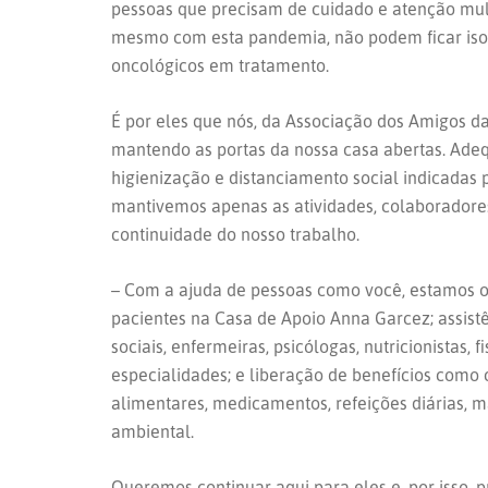
pessoas que precisam de cuidado e atenção mult
mesmo com esta pandemia, não podem ficar isol
oncológicos em tratamento.
É por eles que nós, da Associação dos Amigos 
mantendo as portas da nossa casa abertas. Ad
higienização e distanciamento social indicadas p
mantivemos apenas as atividades, colaboradores
continuidade do nosso trabalho.
– Com a ajuda de pessoas como você, estamos 
pacientes na Casa de Apoio Anna Garcez; assistê
sociais, enfermeiras, psicólogas, nutricionistas, f
especialidades; e liberação de benefícios como 
alimentares, medicamentos, refeições diárias, m
ambiental.
Queremos continuar aqui para eles e, por isso, 