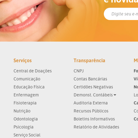
Serviços
Transparência
M
Central de Doações
CNPJ
Fo
Comunicação
Contas Bancárias
V
Educação Física
Certidões Negativas
No
Enfermagem
Demonst. Contábeis
Lo
Fisioterapia
Auditoria Externa
Ca
Nutrição
Recursos Públicos
Co
Odontologia
Boletins Informativos
C
Psicologia
Relatório de Atividades
Serviço Social