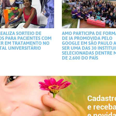
EALIZA SORTEIO DE
AMO PARTICIPA DE FOR
OS PARA PACIENTES COM
DE IA PROMOVIDA PELO
R EM TRATAMENTO NO
GOOGLE EM SÃO PAULO 
TAL UNIVERSITÁRIO
SER UMA DAS 30 INSTITU
SELECIONADAS DENTRE 
DE 2.600 DO PAÍS
Cadastr
e receba
e novid