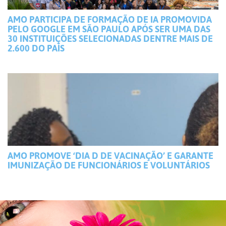
AMO PARTICIPA DE FORMAÇÃO DE IA PROMOVIDA
PELO GOOGLE EM SÃO PAULO APÓS SER UMA DAS
30 INSTITUIÇÕES SELECIONADAS DENTRE MAIS DE
2.600 DO PAÍS
AMO PROMOVE ‘DIA D DE VACINAÇÃO’ E GARANTE
IMUNIZAÇÃO DE FUNCIONÁRIOS E VOLUNTÁRIOS